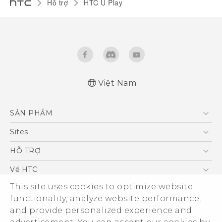
Hỗ trợ
HTC U Play‎
Việt Nam
English - Quick start guide
SẢN PHẨM
English - User manual
5G
Sites
Điện Thoại Thông Minh
HTC Dev
HỖ TRỢ
VIVE
HTC Research
Trung tâm hỗ trợ
Về HTC
Hỗ trợ bảo hành HTC
This site uses cookies to optimize website
ESG
functionality, analyze website performance,
Nhà đầu tư
and provide personalized experience and
Làm việc tại HTC