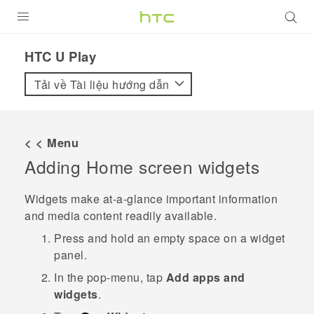
SẢN PHẨM
HTC U Play‎
VIVE
Tải về Tài liệu hướng dẫn
G REIGNS
ĐIỆN THOẠI THÔNG MINH
< < Menu
Adding Home screen widgets
VIVERSE
ỨNG DỤNG
Widgets make at-a-glance important information
and media content readily available.
HỖ TRỢ
Press and hold an empty space on a widget
panel.
In the pop-menu, tap
Add apps and
widgets
.