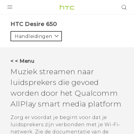
PRODUCTEN
HTC Desire 650‎
VIVE
Handleidingen
G REIGNS
TELEFOONS
< < Menu
ACCESSOIRES
Muziek streamen naar
AANBIEDINGEN
luidsprekers die gevoed
worden door het
Qualcomm
HTC Club
SUPPORT
AllPlay
smart media platform
HTC-apparaten & -accessoires
VIVERSE
Zorg er voordat je begint voor dat je
Aanmelden
luidsprekers zijn verbonden met je
Wi‍-Fi
-
netwerk. Zie de documentatie van de