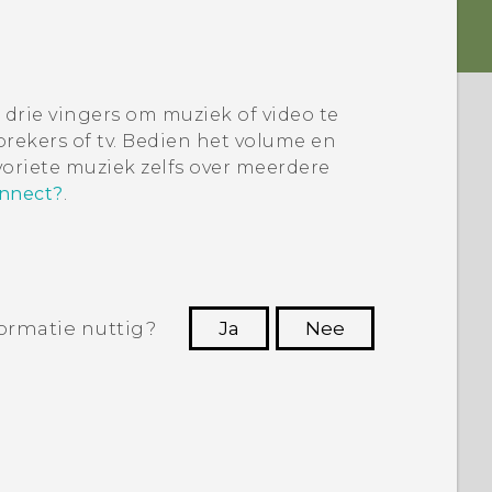
ie vingers om muziek of video te
prekers of tv. Bedien het volume en
avoriete muziek zelfs over meerdere
onnect?
.
ormatie nuttig?
Ja
Nee
Dankuwel!