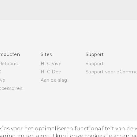
Nederlands - Gebruikershandleiding
Nederlands - Gids voor veiligheid en wettelijke
voorschriften
Deutsch - Schnellstart
Deutsch - Benutzerhandbuch
Deutsch - Informationen zur Sicherheit und
roducten
Sites
Support
behördliche Bestimmungen
elefoons
HTC Vive
Support
English - Quick start guide
G
HTC Dev
Support voor eComme
English - User manual
ive
Aan de slag
English - Safety and regulatory guide
ccessoires
es voor het optimaliseren functionaliteit van de 
rvaring en reclame. U kunt onze cookies te accepte