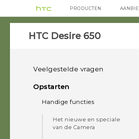
PRODUCTEN
AANBI
VIVE
G REIGNS
HTC
HTC Desire 650‎
Veelgestelde vragen
GETTING STARTED
Opstarten
Handige functies
Wat moet ik doen als mijn
telefoon niet wordt
ingeschakeld?
Het nieuwe en speciale
van de Camera
Hoe herstart ik de