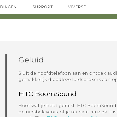
EDINGEN
SUPPORT
VIVERSE
 Club
TELEFOONS
HTC-apparaten & -accessoires
ACCESSOIRES
Geluid
Sluit de hoofdtelefoon aan en ontdek audi
gemakkelijk draadloze luidsprekers aan op
HTC BoomSound
Hoor wat je hebt gemist.
HTC BoomSound
geluidsbelevenis, of je nu naar muziek luis