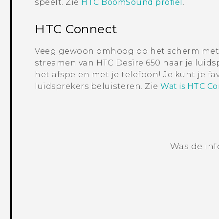
speelt. Zie
HTC BoomSound profiel
.
HTC Connect
Veeg gewoon omhoog op het scherm met dr
streamen van
HTC Desire 650
naar je luids
het afspelen met je telefoon! Je kunt je f
luidsprekers beluisteren. Zie
Wat is HTC C
Was de inf