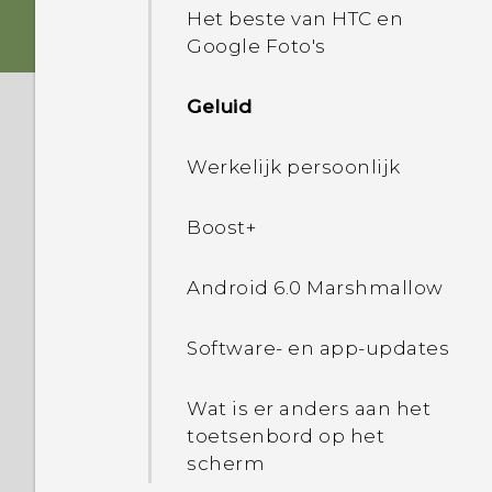
telefoon met gebruik van
Het beste van HTC en
hardwareknoppen?
Google Foto's
Wat kan ik doen als mijn
Geluid
telefoon blijft herstarten
of niet helemaal naar het
Werkelijk persoonlijk
Home-scherm wordt
gestart?
Boost+
Wat moet ik doen als mijn
Android 6.0 Marshmallow
telefoon niet oplaadt?
Software- en app-updates
Waarom wordt mijn
batterij zo snel leeg
Wat is er anders aan het
getrokken?
toetsenbord op het
scherm
Hoe bespaart Doze-