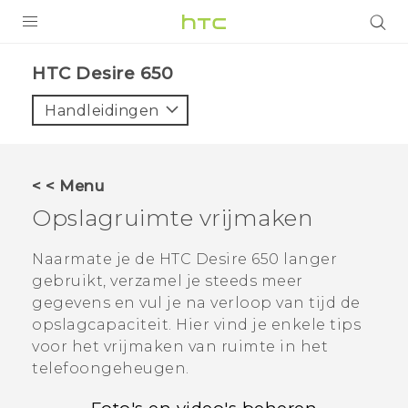
PRODUCTEN
HTC Desire 650‎
VIVE
Handleidingen
G REIGNS
TELEFOONS
< < Menu
ACCESSOIRES
Opslagruimte vrijmaken
AANBIEDINGEN
Naarmate je de
HTC Desire 650
langer
gebruikt, verzamel je steeds meer
HTC Club
SUPPORT
gegevens en vul je na verloop van tijd de
HTC-apparaten & -accessoires
opslagcapaciteit. Hier vind je enkele tips
VIVERSE
voor het vrijmaken van ruimte in het
Aanmelden
telefoongeheugen.