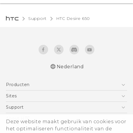
Support
HTC Desire 650‎
Nederland
Nederlands - Quick start guide
Producten
Nederlands - Gebruikershandleiding
Nederlands - Gids voor veiligheid en
Telefoons
Sites
wettelijke voorschriften
5G
HTC Vive
Support
Deutsch - Schnellstart
Vive
Deutsch - Benutzerhandbuch
HTC Dev
Support
About HTC
Deze website maakt gebruik van cookies voor
Accessoires
Deutsch - Informationen zur Sicherheit und
Aan de slag
Support voor eCommerce
het optimaliseren functionaliteit van de
ESG
behördliche Bestimmungen