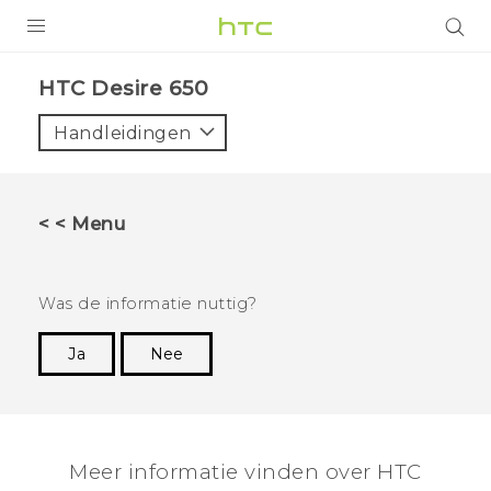
PRODUCTEN
HTC Desire 650‎
VIVE
Handleidingen
G REIGNS
TELEFOONS
< < Menu
ACCESSOIRES
AANBIEDINGEN
Was de informatie nuttig?
HTC Club
SUPPORT
Ja
Nee
Dankuwel!
HTC-apparaten & -accessoires
VIVERSE
Aanmelden
Meer informatie vinden over HTC