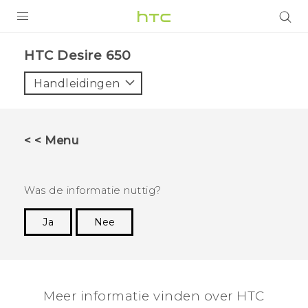
PRODUCTEN
HTC Desire 650‎
VIVE
Handleidingen
G REIGNS
TELEFOONS
< < Menu
ACCESSOIRES
AANBIEDINGEN
Was de informatie nuttig?
HTC Club
SUPPORT
Ja
Nee
Dankuwel!
HTC-apparaten & -accessoires
VIVERSE
Aanmelden
Meer informatie vinden over HTC