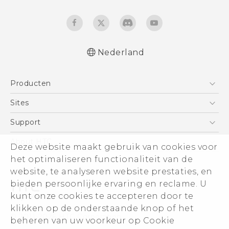
Nederland
Nederlands - Quick start guide
Producten
Nederlands - Gebruikershandleiding
Nederlands - Gids voor veiligheid en
Telefoons
Sites
wettelijke voorschriften
5G
HTC Vive
Support
Deutsch - Schnellstart
Vive
Deutsch - Benutzerhandbuch
HTC Dev
Support
About HTC
Deze website maakt gebruik van cookies voor
Accessoires
Deutsch - Informationen zur Sicherheit und
Aan de slag
Support voor eCommerce
ESG
het optimaliseren functionaliteit van de
behördliche Bestimmungen
website, te analyseren website prestaties, en
English - Quick start guide
Informatie over het bedrijf
bieden persoonlijke ervaring en reclame. U
English - User manual
Voor beleggers (engels)
kunt onze cookies te accepteren door te
English - Safety and regulatory guide
Cookie Preferences
klikken op de onderstaande knop of het
© 2011-2026 HTC Corporation
beheren van uw voorkeur op Cookie
Vacatures