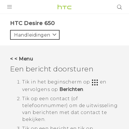
PRODUCTEN
HTC Desire 650‎
VIVE
Handleidingen
G REIGNS
TELEFOONS
< < Menu
ACCESSOIRES
Een bericht doorsturen
AANBIEDINGEN
Tik in het
beginscherm
op
en
vervolgens op
Berichten
.
HTC Club
SUPPORT
Tik op een contact (of
HTC-apparaten & -accessoires
VIVERSE
telefoonnummer) om de uitwisseling
van berichten met dat contact te
Aanmelden
bekijken.
Tik op een bericht en tik op