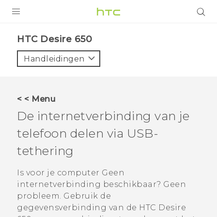
PRODUCTEN
HTC Desire 650‎
VIVE
Handleidingen
G REIGNS
TELEFOONS
< < Menu
ACCESSOIRES
De internetverbinding van je
AANBIEDINGEN
telefoon delen via USB-
tethering
HTC Club
SUPPORT
HTC-apparaten & -accessoires
Is voor je computer Geen
VIVERSE
internetverbinding beschikbaar? Geen
Aanmelden
probleem. Gebruik de
gegevensverbinding van de
HTC Desire