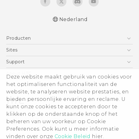
Nederland
Nederlands - Quick start guide
Producten
Nederlands - Gebruikershandleiding
Nederlands - Gids voor veiligheid en
Telefoons
Sites
wettelijke voorschriften
5G
HTC Vive
Support
Deutsch - Schnellstart
Vive
Deutsch - Benutzerhandbuch
HTC Dev
Support
About HTC
Deze website maakt gebruik van cookies voor
Accessoires
Deutsch - Informationen zur Sicherheit und
Aan de slag
Support voor eCommerce
ESG
het optimaliseren functionaliteit van de
behördliche Bestimmungen
website, te analyseren website prestaties, en
English - Quick start guide
Informatie over het bedrijf
bieden persoonlijke ervaring en reclame. U
English - User manual
Voor beleggers (engels)
kunt onze cookies te accepteren door te
English - Safety and regulatory guide
Cookie Preferences
klikken op de onderstaande knop of het
© 2011-2026 HTC Corporation
beheren van uw voorkeur op Cookie
Vacatures
Legal terms
Preferences. Ook kunt u meer informatie
Security and Privacy Whitepaper
vinden over onze
Cookie Beleid
hier.