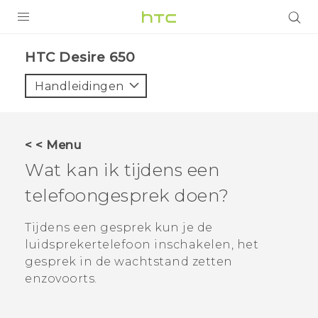
PRODUCTEN
HTC Desire 650‎
VIVE
Handleidingen
G REIGNS
TELEFOONS
< < Menu
ACCESSOIRES
Wat kan ik tijdens een
AANBIEDINGEN
telefoongesprek doen?
HTC Club
SUPPORT
Tijdens een gesprek kun je de
luidsprekertelefoon inschakelen, het
HTC-apparaten & -accessoires
VIVERSE
gesprek in de wachtstand zetten
enzovoorts.
Aanmelden