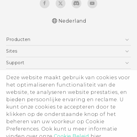
Nederland
Nederlands - Quick start guide
Producten
Nederlands - Gebruikershandleiding
Nederlands - Gids voor veiligheid en
Telefoons
Sites
wettelijke voorschriften
5G
HTC Vive
Support
Deutsch - Schnellstart
Vive
Deutsch - Benutzerhandbuch
HTC Dev
Support
About HTC
Deze website maakt gebruik van cookies voor
Accessoires
Deutsch - Informationen zur Sicherheit und
Aan de slag
Support voor eCommerce
ESG
het optimaliseren functionaliteit van de
behördliche Bestimmungen
website, te analyseren website prestaties, en
English - Quick start guide
Informatie over het bedrijf
bieden persoonlijke ervaring en reclame. U
English - User manual
Voor beleggers (engels)
kunt onze cookies te accepteren door te
English - Safety and regulatory guide
Cookie Preferences
klikken op de onderstaande knop of het
© 2011-2026 HTC Corporation
beheren van uw voorkeur op Cookie
Vacatures
Legal terms
Preferences. Ook kunt u meer informatie
Security and Privacy Whitepaper
vinden over onze
Cookie Beleid
hier.