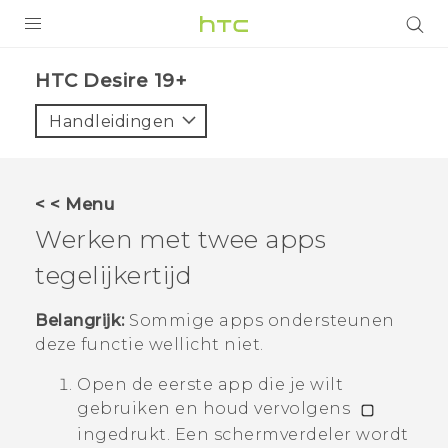
PRODUCTEN
‎HTC Desire 19+‎‎
VIVE
Handleidingen
G REIGNS
TELEFOONS
< < Menu
ACCESSOIRES
Werken met twee apps
AANBIEDINGEN
tegelijkertijd
HTC Club
SUPPORT
Belangrijk:
Sommige apps ondersteunen
deze functie wellicht niet.
HTC-apparaten & -accessoires
VIVERSE
Open de eerste app die je wilt
Aanmelden
gebruiken en houd vervolgens
ingedrukt.
Een schermverdeler wordt