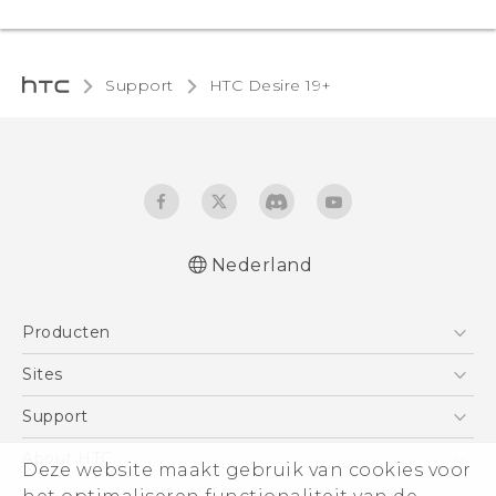
Support
‎HTC Desire 19+‎‎
Nederland
Nederlands - Schnellstart
Producten
English - Quick start guide
Nederlands - Handleiding
Telefoons
Sites
English - User manual
5G
HTC Vive
Support
Nederlands - CE-Conformiteitsverklaring
Vive
HTC Dev
Support
About HTC
Deze website maakt gebruik van cookies voor
Accessoires
Aan de slag
Support voor eCommerce