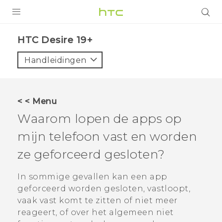
PRODUCTEN
‎HTC Desire 19+‎‎
VIVE
Handleidingen
G REIGNS
TELEFOONS
< < Menu
ACCESSOIRES
Waarom lopen de apps op
AANBIEDINGEN
mijn telefoon vast en worden
ze geforceerd gesloten?
HTC Club
SUPPORT
HTC-apparaten & -accessoires
In sommige gevallen kan een app
VIVERSE
geforceerd worden gesloten, vastloopt,
Aanmelden
vaak vast komt te zitten of niet meer
reageert, of over het algemeen niet