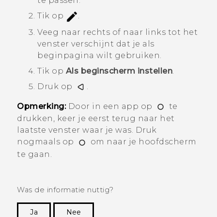
te passen.
Tik op
.
Veeg naar rechts of naar links tot het
venster verschijnt dat je als
beginpagina wilt gebruiken.
Tik op
Als beginscherm instellen
.
Druk op
.
Opmerking:
Door in een app op
te
drukken, keer je eerst terug naar het
laatste venster waar je was. Druk
nogmaals op
om naar je hoofdscherm
te gaan.
Was de informatie nuttig?
Ja
Nee