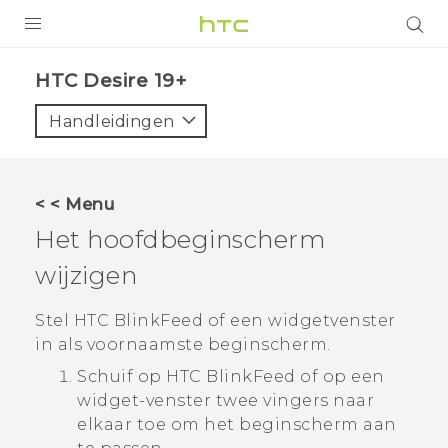
PRODUCTEN
‎HTC Desire 19+‎‎
VIVE
Handleidingen
G REIGNS
TELEFOONS
< < Menu
ACCESSOIRES
Het hoofdbeginscherm
AANBIEDINGEN
wijzigen
HTC Club
SUPPORT
Stel
HTC BlinkFeed
of een widgetvenster
in als voornaamste beginscherm.
HTC-apparaten & -accessoires
VIVERSE
Schuif op
HTC BlinkFeed
of op een
widget-venster twee vingers naar
Aanmelden
elkaar toe om het
beginscherm
aan