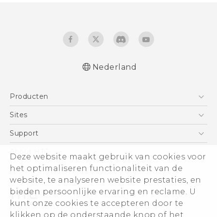
Nederland
Nederlands - Schnellstart
Producten
English - Quick start guide
Nederlands - Handleiding
Telefoons
Sites
English - User manual
5G
HTC Vive
Support
Nederlands - CE-Conformiteitsverklaring
Vive
HTC Dev
Support
About HTC
Deze website maakt gebruik van cookies voor
Accessoires
Aan de slag
Support voor eCommerce
het optimaliseren functionaliteit van de
ESG
website, te analyseren website prestaties, en
Informatie over het bedrijf
bieden persoonlijke ervaring en reclame. U
Voor beleggers (engels)
kunt onze cookies te accepteren door te
Cookie Preferences
klikken op de onderstaande knop of het