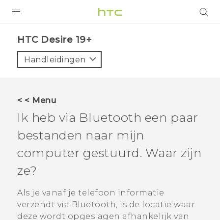
PRODUCTEN
‎HTC Desire 19+‎‎
VIVE
Handleidingen
G REIGNS
TELEFOONS
< < Menu
ACCESSOIRES
Ik heb via
Bluetooth
een paar
AANBIEDINGEN
bestanden naar mijn
computer gestuurd. Waar zijn
HTC Club
SUPPORT
ze?
HTC-apparaten & -accessoires
VIVERSE
Als je vanaf je telefoon informatie
Aanmelden
verzendt via
Bluetooth
, is de locatie waar
deze wordt opgeslagen afhankelijk van