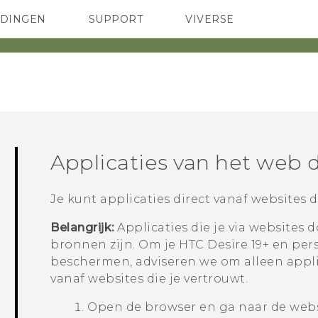
EDINGEN
SUPPORT
VIVERSE
 Club
TELEFOONS
HTC-apparaten & -accessoires
ACCESSOIRES
Applicaties van het web
Je kunt applicaties direct vanaf websites
Belangrijk:
Applicaties die je via website
bronnen zijn. Om je
HTC Desire 19+‍
en pers
beschermen, adviseren we om alleen appli
vanaf websites die je vertrouwt.
Open de browser en ga naar de webs