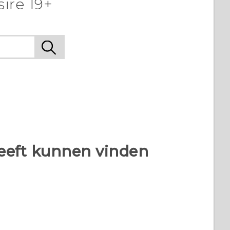
re 19+‎
heeft kunnen vinden