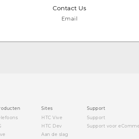
Contact Us
Email
Nederlands - Schnellstart
English - Quick start guide
Nederlands - Handleiding
English - User manual
roducten
Sites
Support
Nederlands - CE-Conformiteitsverklaring
elefoons
HTC Vive
Support
G
HTC Dev
Support voor eComme
ive
Aan de slag