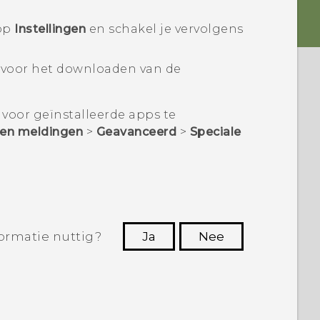
 op
Instellingen
en schakel je vervolgens
 voor het downloaden van de
voor geïnstalleerde apps te
en meldingen
>
Geavanceerd
>
Speciale
.
ormatie nuttig?
Ja
Nee
Dankuwel!