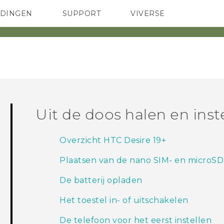
EDINGEN
SUPPORT
VIVERSE
 Club
TELEFOONS
HTC-apparaten & -accessoires
ACCESSOIRES
Uit de doos halen en inst
Overzicht HTC Desire 19+‍‍
Plaatsen van de nano SIM- en microSD
De batterij opladen
Het toestel in- of uitschakelen
De telefoon voor het eerst instellen