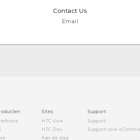
Contact Us
Email
Nederlands - Schnellstart
English - Quick start guide
Nederlands - Handleiding
English - User manual
roducten
Sites
Support
Nederlands - CE-Conformiteitsverklaring
elefoons
HTC Vive
Support
G
HTC Dev
Support voor eComme
ive
Aan de slag