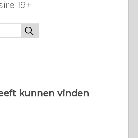
re 19+‎
heeft kunnen vinden