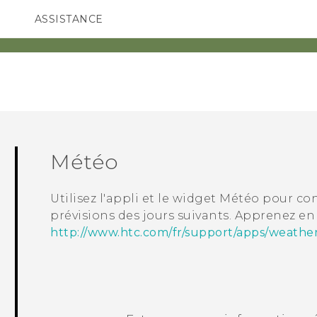
ASSISTANCE
ppareils HTC & Accessoires
SMARTPHONES
ACCESSOIRES
Météo
Utilisez l'appli et le widget
Météo
pour cons
prévisions des jours suivants. Apprenez en
http://www.htc.com/fr/support/apps/weather