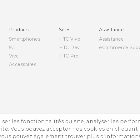
Française - Guide de démarrage rapide
Française - Mode d'emploi
English - Quick start guide
Produits
Sites
Assistance
English - User manual
Smartphones
HTC Vive
Assistance
5G
HTC Dev
eCommerce Supp
Vive
HTC Pro
Accessoires
iser les fonctionnalités du site, analyser les perfo
© 2
ité. Vous pouvez accepter nos cookies en cliquant 
 Vous pouvez également trouver plus d'information