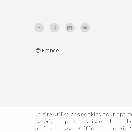
l'écran de verrouillage
même lorsque le GPS est
éteint ?
Pourquoi les icônes
d'applis n'indiquent-elles
plus le nombre non lu,
France
comme les messages non
lus et les notifications non
lues ?
Ce site utilise des cookies pour optim
expérience personnalisée et la public
préférences sur Préférences Cookie.