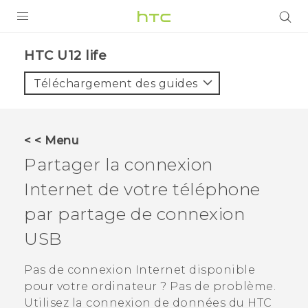
PRODUITS
HTC U12 life‎
VIVE
Téléchargement des guides
G REIGNS
SMARTPHONES
< < Menu
ACCESSOIRES
Partager la connexion
VIVERSE
Internet de votre téléphone
par partage de connexion
ASSISTANCE
USB
Appareils HTC & Accessoires
Connexion
Pas de connexion Internet disponible
pour votre ordinateur ? Pas de problème.
Utilisez la connexion de données du
HTC