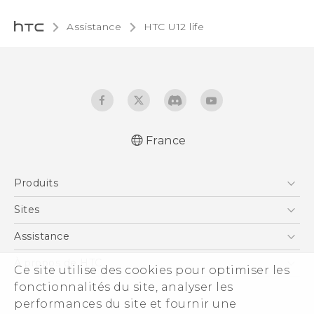
Assistance
HTC U12 life‎
France
Française - Guide de démarrage rapide
Produits
Française - Mode d'emploi
English - Quick start guide
Smartphones
Sites
English - User manual
5G
HTC Vive
Assistance
Vive
HTC Dev
Assistance
À propos de HTC
Ce site utilise des cookies pour optimiser les
Accessoires
HTC Pro
eCommerce Support
fonctionnalités du site, analyser les
ESG
performances du site et fournir une
Informations sur la société