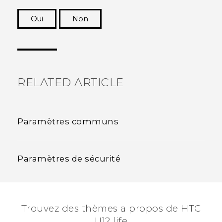
Oui
Non
Merci ! Vos commentaires aident les autres à
voir les informations les plus utiles.
RELATED ARTICLE
Paramètres communs
Paramètres de sécurité
Trouvez des thèmes a propos de HTC
U12 life