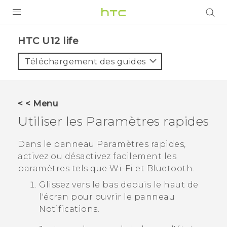
PRODUITS
HTC U12 life‎
VIVE
Téléchargement des guides
G REIGNS
SMARTPHONES
< < Menu
ACCESSOIRES
Utiliser les
Paramètres rapides
VIVERSE
Dans le panneau
Paramètres rapides
,
activez ou désactivez facilement les
ASSISTANCE
paramètres tels que
Wi‍-Fi
et
Bluetooth
.
Appareils HTC & Accessoires
Connexion
Glissez vers le bas depuis le haut de
l'écran pour ouvrir le panneau
Notifications.