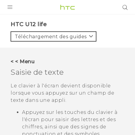
PRODUITS
HTC U12 life‎
VIVE
Téléchargement des guides
G REIGNS
SMARTPHONES
< < Menu
ACCESSOIRES
Saisie de texte
VIVERSE
Le clavier à l'écran devient disponible
lorsque vous appuyez sur un champ de
ASSISTANCE
texte dans une appli.
Appareils HTC & Accessoires
Connexion
Appuyez sur les touches du clavier à
l'écran pour saisir des lettres et des
chiffres, ainsi que des signes de
ponctuation et des symboles.