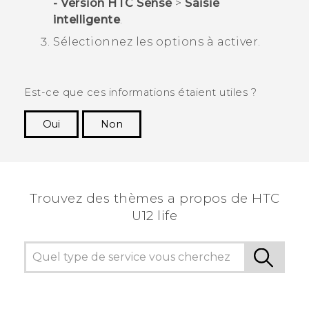
- Version HTC Sense
>
Saisie
intelligente
.
Sélectionnez les options à activer.
Est-ce que ces informations étaient utiles ?
Oui
Non
Merci ! Vos commentaires aident les autres à
voir les informations les plus utiles.
Trouvez des thèmes a propos de HTC
U12 life