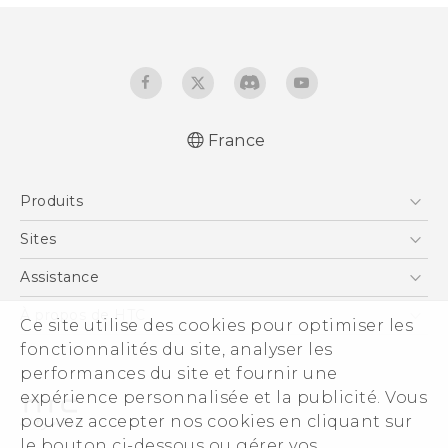
France
Française - Guide de démarrage rapide
Produits
Française - Mode d'emploi
English - Quick start guide
Smartphones
Sites
English - User manual
5G
HTC Vive
Assistance
Vive
HTC Dev
Assistance
À propos de HTC
Ce site utilise des cookies pour optimiser les
Accessoires
HTC Pro
eCommerce Support
ESG
fonctionnalités du site, analyser les
performances du site et fournir une
Informations sur la société
expérience personnalisée et la publicité. Vous
Sécurité du produit
pouvez accepter nos cookies en cliquant sur
Politique de confidentialité
le bouton ci-dessous ou gérer vos