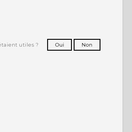
taient utiles ?
Oui
Non
utres à voir les informations les plus
utiles.