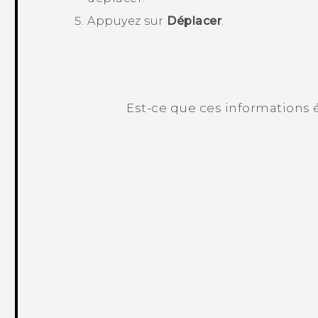
Appuyez sur
Déplacer
.
Est-ce que ces informations é
Merci ! Vos commentaires aident les a