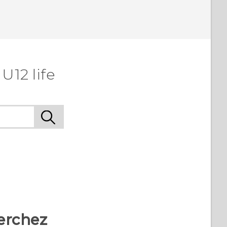
U12 life
erchez