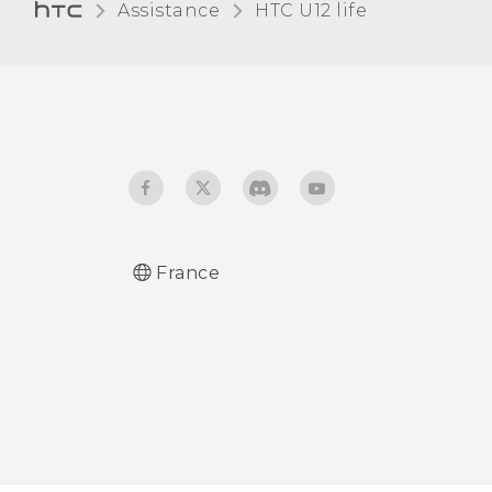
mémoire amovible ou
Assistance
HTC U12 life‎
interne ?
France