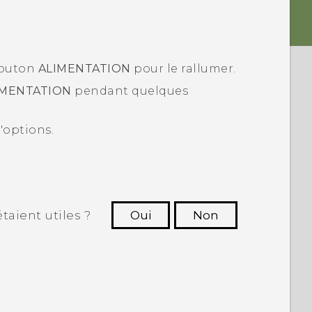
 bouton
ALIMENTATION
pour le rallumer.
IMENTATION
pendant quelques
'options.
taient utiles ?
Oui
Non
utres à voir les informations les plus
utiles.