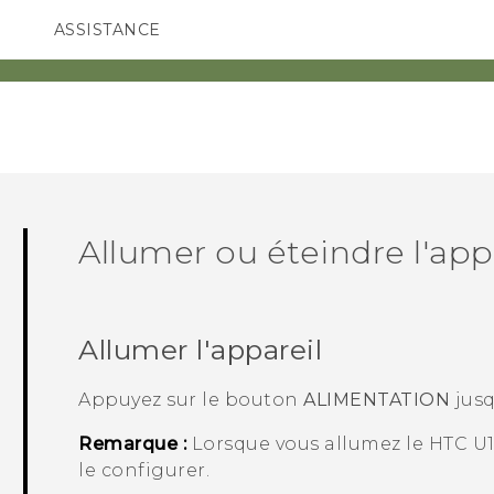
ASSISTANCE
ppareils HTC & Accessoires
SMARTPHONES
ACCESSOIRES
Allumer ou éteindre l'app
Allumer l'appareil
Appuyez sur le bouton
ALIMENTATION
jusq
Remarque :
Lorsque vous allumez le
HTC U1
le configurer.