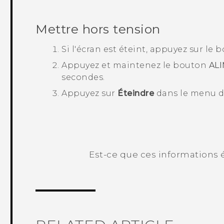
Mettre hors tension
Si l'écran est éteint, appuyez sur le
Appuyez et maintenez le bouton
AL
secondes.
Appuyez sur
Éteindre
dans le menu d
Est-ce que ces informations é
Merci ! Vos commentaires aident les a