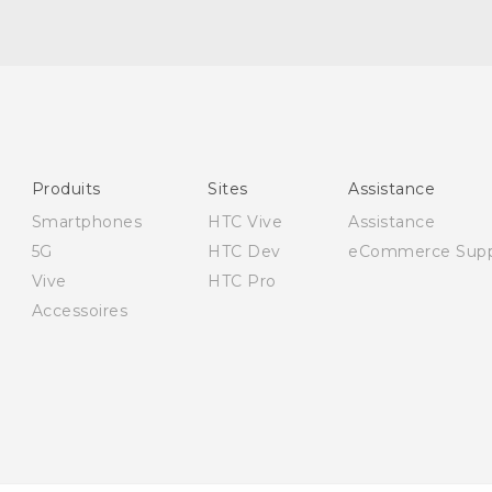
Française - Guide de démarrage rapide
Française - Mode d'emploi
English - Quick start guide
Produits
Sites
Assistance
English - User manual
Smartphones
HTC Vive
Assistance
5G
HTC Dev
eCommerce Supp
Vive
HTC Pro
Accessoires