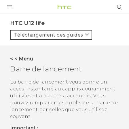
PRODUITS
HTC U12 life‎
VIVE
Téléchargement des guides
G REIGNS
SMARTPHONES
< < Menu
ACCESSOIRES
Barre de lancement
VIVERSE
La barre de lancement vous donne un
accès instantané aux applis couramment
ASSISTANCE
utilisées et à d'autres raccourcis. Vous
Appareils HTC & Accessoires
pouvez remplacer les applis de la barre de
Connexion
lancement par celles que vous utilisez
souvent.
Important :