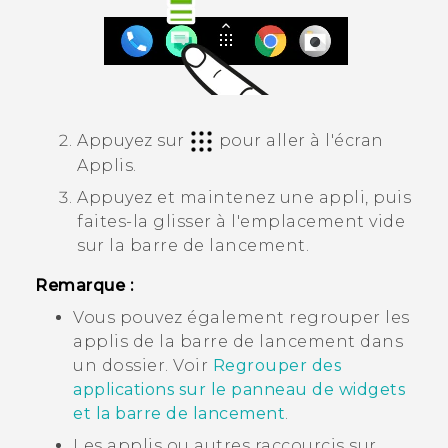
Appuyez sur
pour aller à l'écran
Applis
.
Appuyez et maintenez une appli, puis
faites-la glisser à l'emplacement vide
sur la barre de lancement.
Remarque :
Vous pouvez également regrouper les
applis de la barre de lancement dans
un dossier. Voir
Regrouper des
applications sur le panneau de widgets
et la barre de lancement
.
Les applis ou autres raccourcis sur