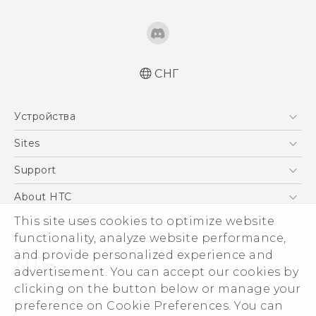
СНГ
Русский - Краткое руководство
Устройства
Русский - Руководство пользователя
Русский - Руководство по безопасности и
5G
Sites
соответствию стандартам
Смартфоны
HTC Dev
Support
Қазақ - жұмысты бастау нұсқаулығы
EXODUS
Қазақ - Пайдаланушы нұсқаулығы
HTC Research
ПОДДЕРЖКА
About HTC
Аксессуары
Қазақ - Қауіпсіздік және нормативтік
This site uses cookies to optimize website
ESG
ақпараты
VIVE
functionality, analyze website performance,
English - Quick start guide
Инвестирование
and provide personalized experience and
English - User manual
Политика конфиденциальности
advertisement. You can accept our cookies by
English - Safety and regulatory guide
Безопасность продуктов
clicking on the button below or manage your
© 2011-2026 HTC Corporation
preference on Cookie Preferences. You can
Вакансии