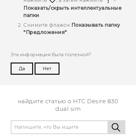
нажмите
, а затем нажмите
>
Показать/скрыть интеллектуальные
папки
.
Снимите флажок
Показывать папку
"Предложения"
.
Эта информация была полезной?
Да
Нет
Спасибо! Ваши отзывы помогают другим
пользователям находить самую полезную
информацию.
найдите статью о HTC Desire 830
dual sim