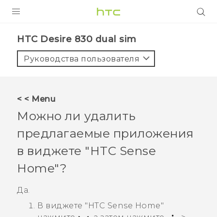
УСТРОЙСТВА
HTC Desire 830 dual sim‎
5G
Руководства пользователя
СМАРТФОНЫ
АКСЕССУАРЫ
< < Menu
VIVE
Можно ли удалить
VIVERSE
предлагаемые приложения
в виджете "‍
HTC Sense
ПОДДЕРЖКА
Home"‍?
Да.
В виджете "‍
HTC Sense
Home"‍