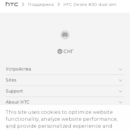
Поддержка
HTC Desire 830 dual sim‎
СНГ
Русский - Краткое руководство
Устройства
Русский - Руководство пользователя
Русский - Руководство по безопасности и
5G
Sites
соответствию стандартам
Смартфоны
HTC Dev
Support
Қазақ - жұмысты бастау нұсқаулығы
EXODUS
Қазақ - Пайдаланушы нұсқаулығы
HTC Research
ПОДДЕРЖКА
About HTC
Аксессуары
Қазақ - Қауіпсіздік және нормативтік
ESG
This site uses cookies to optimize website
ақпараты
VIVE
functionality, analyze website performance,
English - Quick start guide
Инвестирование
and provide personalized experience and
English - User manual
Политика конфиденциальности