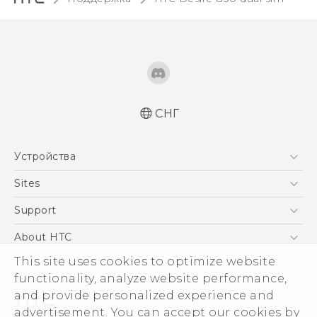
СНГ
Русский - Краткое руководство
Устройства
Русский - Руководство пользователя
Русский - Руководство по безопасности и
5G
Sites
соответствию стандартам
Смартфоны
HTC Dev
Support
Қазақ - жұмысты бастау нұсқаулығы
EXODUS
Қазақ - Пайдаланушы нұсқаулығы
HTC Research
ПОДДЕРЖКА
About HTC
Аксессуары
Қазақ - Қауіпсіздік және нормативтік
This site uses cookies to optimize website
ESG
ақпараты
VIVE
functionality, analyze website performance,
English - Quick start guide
Инвестирование
and provide personalized experience and
English - User manual
Политика конфиденциальности
advertisement. You can accept our cookies by