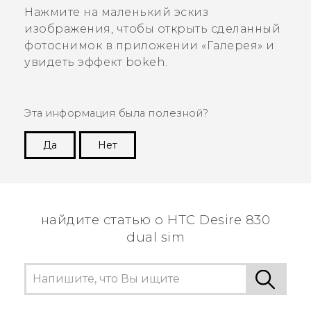
Нажмите на маленький эскиз
изображения, чтобы открыть сделанный
фотоснимок в приложении «
Галерея
» и
увидеть эффект bokeh.
Эта информация была полезной?
Да
Нет
Спасибо! Ваши отзывы помогают другим
пользователям находить самую полезную
информацию.
найдите статью о HTC Desire 830
dual sim