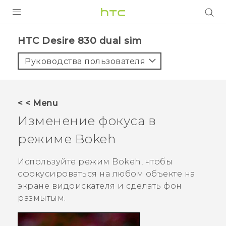
УСТРОЙСТВА
HTC Desire 830 dual sim‎
5G
Руководства пользователя
СМАРТФОНЫ
АКСЕССУАРЫ
< < Menu
VIVE
Изменение фокуса в
VIVERSE
режиме
Bokeh
ПОДДЕРЖКА
Используйте режим
Bokeh
, чтобы
сфокусироваться на любом объекте на
экране видоискателя и сделать фон
размытым.