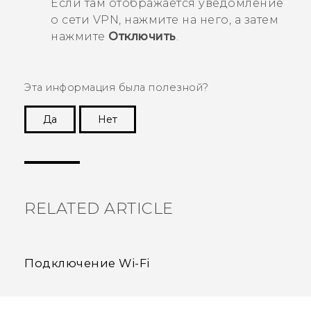
Если там отображается уведомление
о сети VPN, нажмите на него, а затем
нажмите
Отключить
.
Эта информация была полезной?
Да
Нет
Спасибо! Ваши отзывы помогают другим
пользователям находить самую полезную
информацию.
RELATED ARTICLE
Подключение Wi-Fi