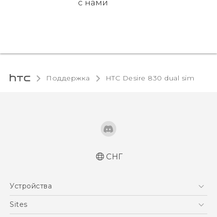
с нами
Поддержка
HTC Desire 830 dual sim‎
СНГ
Русский - Краткое руководство
Устройства
Русский - Руководство пользователя
Русский - Руководство по безопасности и
5G
Sites
соответствию стандартам