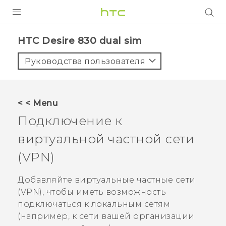
УСТРОЙСТВА
HTC Desire 830 dual sim‎
5G
Руководства пользователя
СМАРТФОНЫ
АКСЕССУАРЫ
< < Menu
VIVE
Подключение к
VIVERSE
виртуальной частной сети
(VPN)
ПОДДЕРЖКА
Добавляйте виртуальные частные сети
(VPN), чтобы иметь возможность
подключаться к локальным сетям
(например, к сети вашей организации