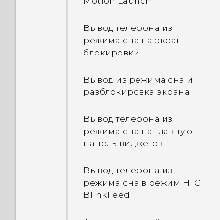
Motion Launch
если сигнал сети Wi-Fi
слабый или отсутствует?
Можно ли убрать или
Вывод телефона из
скрыть экран
режима сна на экран
Почему не
блокировки?
блокировки
поворачивается экран
при повороте телефона?
Вывод из режима сна и
разблокировка экрана
Почему не получается
использовать
Вывод телефона из
многопальцевые жесты в
режима сна на главную
приложениях?
панель виджетов
Что делать, если я
Вывод телефона из
забыл(а) пароль учетной
режима сна в режим HTC
записиGoogle?
BlinkFeed
Я отправил несколько