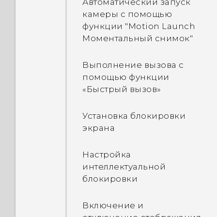
Автоматический запуск
файлов на свой
камеры с помощью
компьютер с помощью
функции "Motion Launch
Bluetooth. Где они?
Моментальный снимок"
Выполнение вызова с
помощью функции
«Быстрый вызов»
Установка блокировки
экрана
Настройка
интеллектуальной
блокировки
Включение и