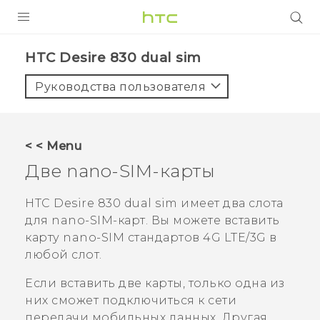
УСТРОЙСТВА
HTC Desire 830 dual sim‎
5G
Руководства пользователя
СМАРТФОНЫ
АКСЕССУАРЫ
< < Menu
VIVE
Две
nano-SIM
-карты
VIVERSE
HTC Desire 830 dual sim
имеет два слота
для
nano-SIM
-карт. Вы можете вставить
ПОДДЕРЖКА
карту
nano-SIM
стандартов
4G LTE/3G
в
любой слот.
Если вставить две карты, только одна из
них сможет подключиться к сети
передачи мобильных данных. Другая