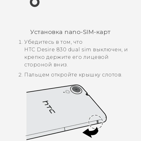
Установка
nano-SIM
-карт
Убедитесь в том, что
HTC Desire 830 dual sim
выключен, и
крепко держите его лицевой
стороной вниз.
Пальцем откройте крышку слотов.