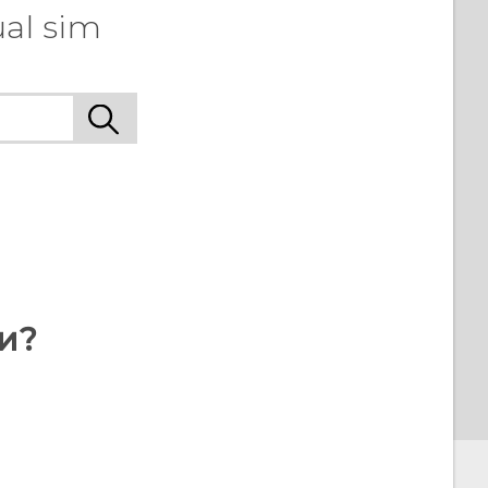
al sim
и?