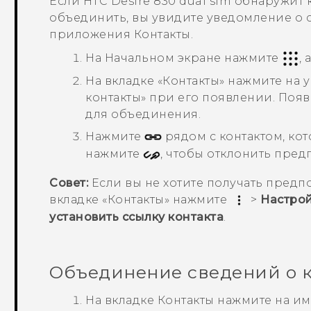
Если
HTC Desire 830 dual sim
обнаружит к
объединить, вы увидите уведомление о 
приложения
Контакты
.
На
Начальном
экране нажмите
,
На вкладке «
Контакты
» нажмите на 
контакты
» при его появлении.
Появ
для объединения.
Нажмите
рядом с контактом, ко
нажмите
, чтобы отклонить пред
Совет:
Если вы не хотите получать предп
вкладке «
Контакты
» нажмите
>
Настро
установить ссылку контакта
.
Объединение сведений о к
На вкладке
Контакты
нажмите на имя