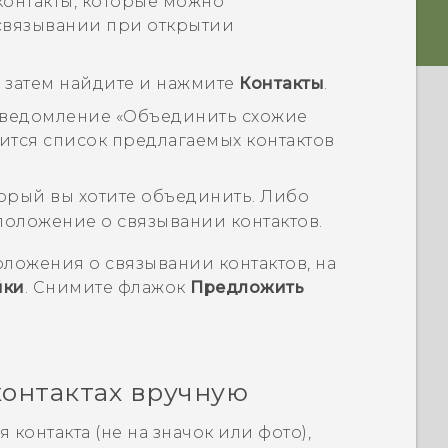
онтакты, которые можно
связывании при открытии
 а затем найдите и нажмите
Контакты
.
уведомление «
Объединить схожие
ится список предлагаемых контактов
торый вы хотите объединить. Либо
положение о связывании контактов.
оложения о связывании контактов, на
йки
. Снимите флажок
Предложить
онтактах вручную
 контакта (не на значок или фото),