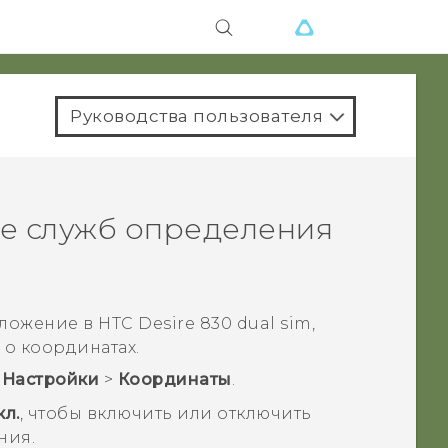
Руководства пользователя
е служб определения
оложение в
HTC Desire 830 dual sim
,
о координатах.
>
Настройки
>
Координаты
.
кл.
, чтобы включить или отключить
ния.