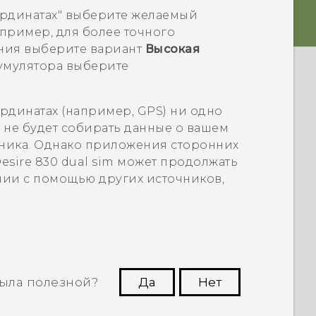
рдинатах"
выберите желаемый
пример, для более точного
ния выберите вариант
Высокая
кумулятора выберите
рдинатах (например, GPS) ни одно
m
не будет собирать данные о вашем
ника. Однако приложения сторонних
esire 830 dual sim
может продолжать
нии с помощью других источников,
ыла полезной?
Да
Нет
угим пользователям находить самую