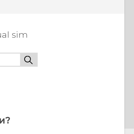
al sim
и?