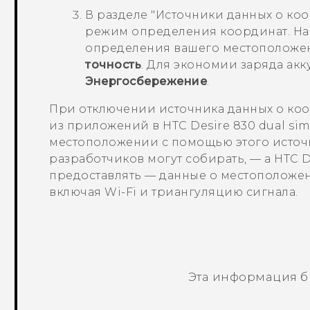
В разделе
"Источники данных о коо
режим определения координат.
На
определения вашего местоположе
точность
. Для экономии заряда ак
Энергосбережение
.
При отключении источника данных о коо
из приложений в
HTC Desire 830 dual si
местоположении с помощью этого источ
разработчиков могут собирать, — а
HTC D
предоставлять — данные о местоположе
включая
Wi-Fi
и триангуляцию сигнала.
Эта информация б
Спасибо! Ваши отзывы помогают др