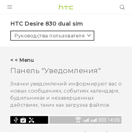
УСТРОЙСТВА
HTC Desire 830 dual sim‎
5G
Руководства пользователя
СМАРТФОНЫ
АКСЕССУАРЫ
< < Menu
VIVE
Панель "‍Уведомления"‍
VIVERSE
Значки уведомлений информируют вас о
новых сообщениях, событиях календаря,
ПОДДЕРЖКА
будильниках и незавершенных
действиях, таких как загрузка файлов.