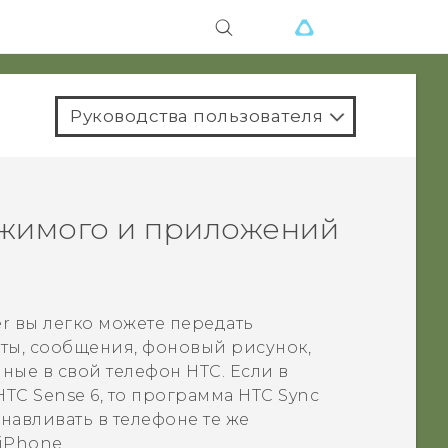
Руководства пользователя
жимого и приложений
r
вы легко можете передать
кты, сообщения, фоновый рисунок,
нные в свой телефон HTC.
Если в
HTC Sense
6, то программа
HTC Sync
анавливать в телефоне те же
iPhone
.