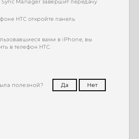
 Sync Manager
завершит передачу
фоне HTC откройте панель
ользовавшиеся вами в
iPhone
, вы
ить в телефон HTC.
ыла полезной?
Да
Нет
угим пользователям находить самую
полезную информацию.