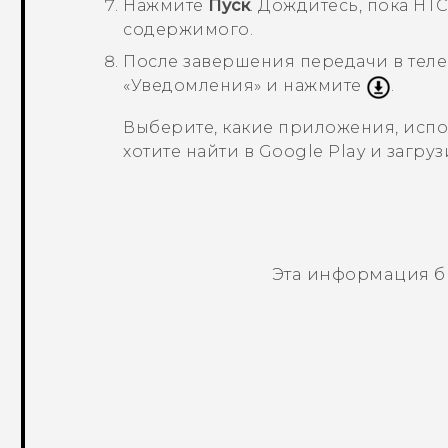
Нажмите
Пуск
.
Дождитесь, пока
HTC
содержимого.
После завершения передачи в теле
«Уведомления» и нажмите
.
Выберите, какие приложения, исп
хотите найти в
Google Play
и загруз
Эта информация б
Спасибо! Ваши отзывы помогают др