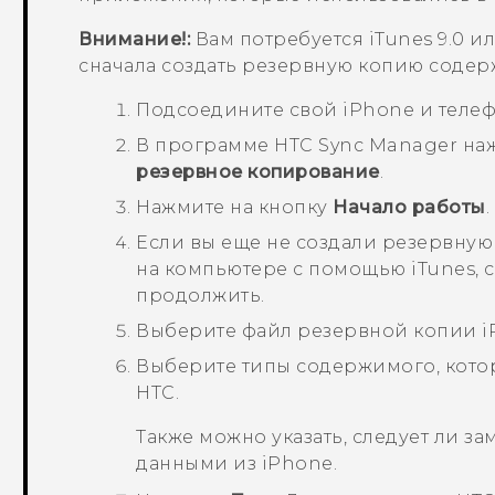
Внимание!:
Вам потребуется
iTunes
9.0 и
сначала создать резервную копию соде
Подсоедините свой
iPhone
и телеф
В программе
HTC Sync Manager
на
резервное копирование
.
Нажмите на кнопку
Начало работы
.
Если вы еще не создали резервну
на компьютере с помощью
iTunes
,
продолжить.
Выберите файл резервной копии
i
Выберите типы содержимого, котор
HTC.
Также можно указать, следует ли з
данными из
iPhone
.