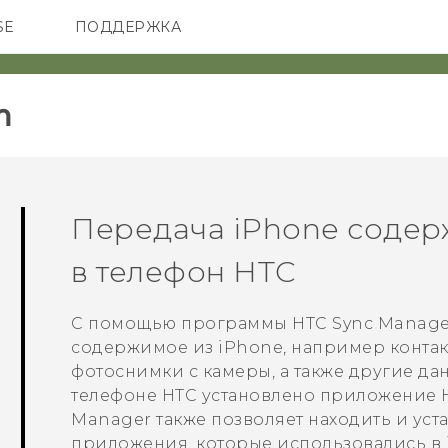
SE
ПОДДЕРЖКА
ОНЫ
АКСЕССУАРЫ
VIVE
‎
Передача
iPhone
содер
в телефон HTC
С помощью программы
HTC Sync Manage
содержимое из
iPhone
, например конта
фотоснимки с камеры, а также другие да
телефоне HTC установлено приложение
Manager
также позволяет находить и уст
приложения, которые использовались в