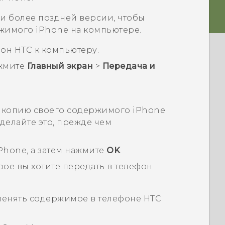
ли более поздней версии, чтобы
ржимого
iPhone
на компьютере.
он HTC к компьютеру.
жмите
Главный экран
>
Передача и
ю копию своего содержимого
iPhone
 сделайте это, прежде чем
Phone
, а затем нажмите
OK
.
ое вы хотите передать в телефон
аменять содержимое в телефоне HTC