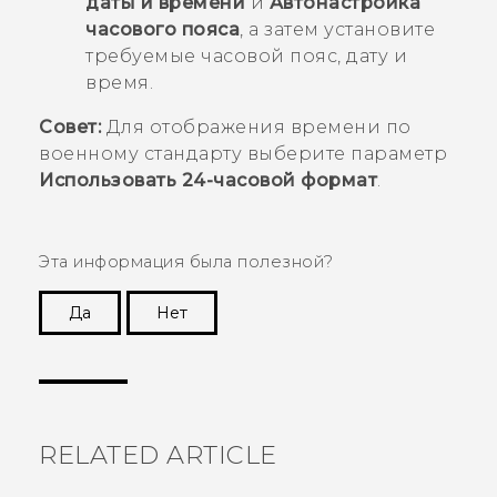
даты и времени
и
Автонастройка
часового пояса
, а затем установите
требуемые часовой пояс, дату и
время.
Совет:
Для отображения времени по
военному стандарту выберите параметр
Использовать 24-часовой формат
.
Эта информация была полезной?
Да
Нет
Спасибо! Ваши отзывы помогают другим
пользователям находить самую полезную
информацию.
RELATED ARTICLE