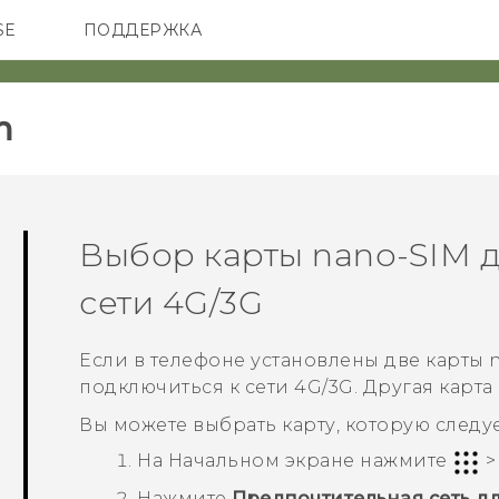
SE
ПОДДЕРЖКА
ОНЫ
АКСЕССУАРЫ
VIVE
‎
Выбор карты
nano-SIM
д
сети 4G/3G
Если в телефоне установлены две карты
подключиться к сети 4G/3G. Другая карта
Вы можете выбрать карту, которую следуе
На
Начальном
экране нажмите
Нажмите
Предпочтительная сеть д