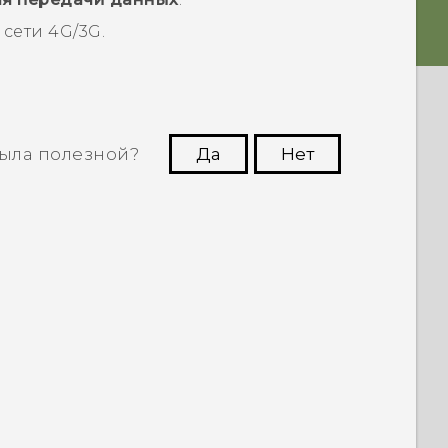
сети 4G/3G.
ыла полезной?
Да
Нет
угим пользователям находить самую
полезную информацию.