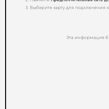
Выберите карту для подключения к 
Эта информация б
Спасибо! Ваши отзывы помогают др