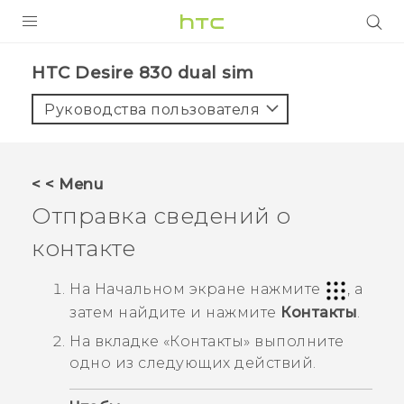
УСТРОЙСТВА
HTC Desire 830 dual sim‎
5G
Руководства пользователя
СМАРТФОНЫ
АКСЕССУАРЫ
< < Menu
VIVE
Отправка сведений о
VIVERSE
контакте
ПОДДЕРЖКА
На
Начальном
экране нажмите
, а
затем найдите и нажмите
Контакты
.
На вкладке «
Контакты
» выполните
одно из следующих действий.