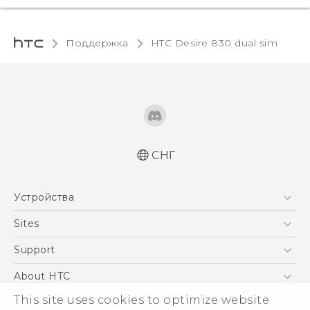
Поддержка
HTC Desire 830 dual sim‎
СНГ
Русский - Краткое руководство
Устройства
Русский - Руководство пользователя
Русский - Руководство по безопасности и
5G
Sites
соответствию стандартам
Смартфоны
HTC Dev
Support
Қазақ - жұмысты бастау нұсқаулығы
EXODUS
Қазақ - Пайдаланушы нұсқаулығы
HTC Research
ПОДДЕРЖКА
About HTC
Аксессуары
Қазақ - Қауіпсіздік және нормативтік
This site uses cookies to optimize website
ESG
ақпараты
VIVE