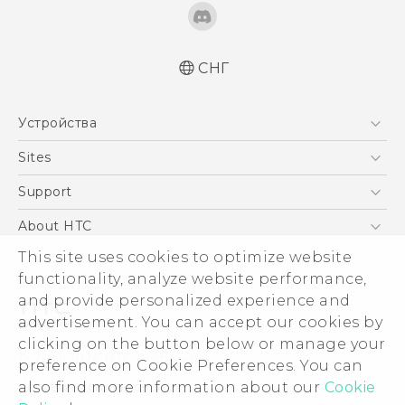
СНГ
Русский - Краткое руководство
Устройства
Русский - Руководство пользователя
Русский - Руководство по безопасности и
5G
Sites
соответствию стандартам
Смартфоны
HTC Dev
Support
Қазақ - жұмысты бастау нұсқаулығы
EXODUS
Қазақ - Пайдаланушы нұсқаулығы
HTC Research
ПОДДЕРЖКА
About HTC
Аксессуары
Қазақ - Қауіпсіздік және нормативтік
This site uses cookies to optimize website
ESG
ақпараты
VIVE
functionality, analyze website performance,
English - Quick start guide
Инвестирование
and provide personalized experience and
English - User manual
Политика конфиденциальности
advertisement. You can accept our cookies by
English - Safety and regulatory guide
Безопасность продуктов
clicking on the button below or manage your
© 2011-2026 HTC Corporation
preference on Cookie Preferences. You can
Вакансии
also find more information about our
Cookie
Условия использования.
Security and Privacy Whitepaper