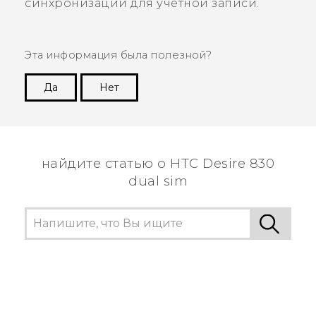
синхронизации для учетной записи.
Эта информация была полезной?
Да
Нет
Спасибо! Ваши отзывы помогают другим
пользователям находить самую полезную
информацию.
найдите статью о HTC Desire 830
dual sim