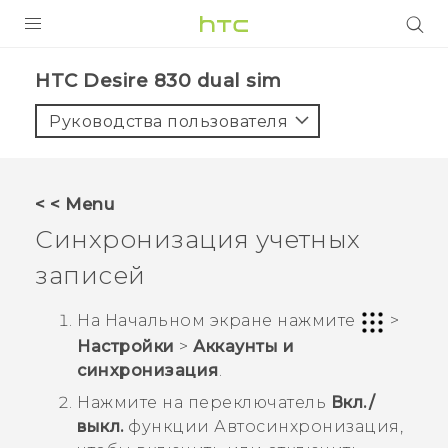
УСТРОЙСТВА
HTC Desire 830 dual sim‎
5G
Руководства пользователя
СМАРТФОНЫ
АКСЕССУАРЫ
< < Menu
VIVE
Синхронизация учетных
VIVERSE
записей
ПОДДЕРЖКА
На
Начальном
экране нажмите
>
Настройки
>
Аккаунты и
синхронизация
.
Нажмите на переключатель
Вкл./
выкл.
функции
Автосинхронизация
,