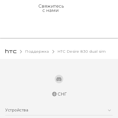
Свяжитесь
с нами
Поддержка
HTC Desire 830 dual sim‎
СНГ
Русский - Краткое руководство
Устройства
Русский - Руководство пользователя
Русский - Руководство по безопасности и