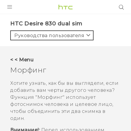
УСТРОЙСТВА
HTC Desire 830 dual sim‎
5G
Руководства пользователя
СМАРТФОНЫ
АКСЕССУАРЫ
< < Menu
VIVE
Морфинг
VIVERSE
Хотите узнать, как бы вы выглядели, если
добавить вам черты другого человека?
ПОДДЕРЖКА
Функция "‍
Морфинг
"‍ использует
фотоснимок человека и целевое лицо,
чтобы объединить эти два снимка в
один.
Внимание!:
Перед использованием