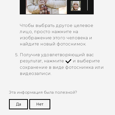
Чтобы выбрать другое целевое
лицо, просто нажмите на
изображение этого человека и
найдите новый фотоснимок.
Получив удовлетворяющий вас
результат, нажмите
и выберите
сохранение в виде фотоснимка или
видеозаписи.
Эта информация была полезной?
Да
Нет
Спасибо! Ваши отзывы помогают другим