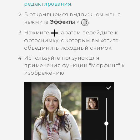
редактирования
.
В открывшемся выдвижном меню
нажмите
Эффекты
>
.
Нажмите
, а затем перейдите к
фотоснимку, с которым вы хотите
объединить исходный снимок.
Используйте ползунок для
применения функции "‍
Морфинг
"‍ к
изображению.