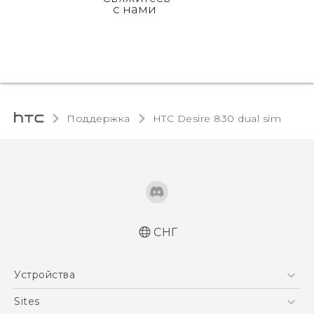
с нами
Поддержка
HTC Desire 830 dual sim‎
СНГ
Русский - Краткое руководство
Устройства
Русский - Руководство пользователя
Русский - Руководство по безопасности и
5G
Sites
соответствию стандартам