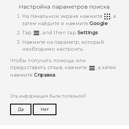
Настройка параметров поиска
На
Начальном
экране нажмите
, а
затем найдите и нажмите
Google
.
Tap
, and then tap
Settings
.
Нажмите на параметр, который
необходимо настроить.
Чтобы получить помощь или
предоставить отзыв, нажмите
, а затем
нажмите
Справка
.
Эта информация была полезной?
Да
Нет
Спасибо! Ваши отзывы помогают другим
пользователям находить самую полезную