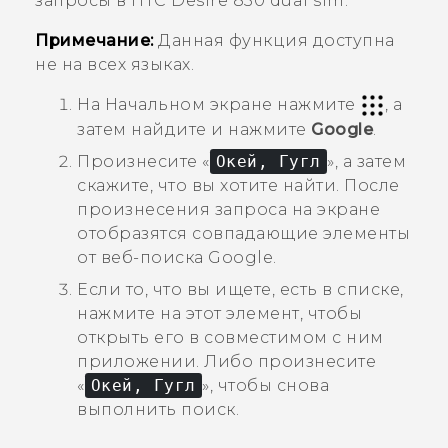
запросы в
HTC Desire 830 dual sim
.
Примечание:
Данная функция доступна
не на всех языках.
На
Начальном
экране нажмите
, а
затем найдите и нажмите
Google
.
Произнесите «
Окей, Гугл
», а затем
скажите, что вы хотите найти.
После
произнесения запроса на экране
отобразятся совпадающие элементы
от веб-поиска
Google
.
Если то, что вы ищете, есть в списке,
нажмите на этот элемент, чтобы
открыть его в совместимом с ним
приложении. Либо произнесите
«
Окей, Гугл
», чтобы снова
выполнить поиск.