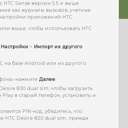
 с
HTC Sense
версии 5.5 и выше
акие как журналы вызовов, учетные
 настройки приложений HTC.
 или выше, чтобы использовать
HTC
>
Настройки
>
Импорт из другого
C на базе
Android
или из другого
ефона
» нажмите
Далее
.
Desire 830 dual sim
, чтобы загрузить
 Play
в старый телефон, установить и
оявится PIN-код, убедитесь, что
не
HTC Desire 830 dual sim
, прежде