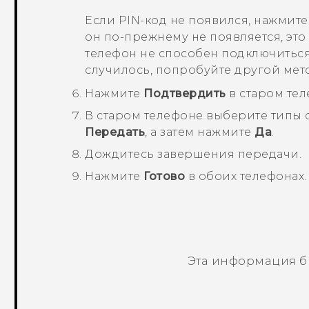
Если PIN-код не появился, нажмит
он по-прежнему не появляется, это
телефон не способен подключитьс
случилось, попробуйте другой мет
Нажмите
Подтвердить
в старом тел
В старом телефоне выберите типы
Передать
, а затем нажмите
Да
.
Дождитесь завершения передачи.
Нажмите
Готово
в обоих телефонах.
Эта информация б
Спасибо! Ваши отзывы помогают др