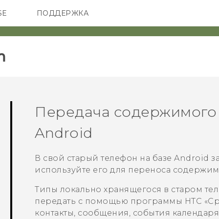
SE
ПОДДЕРЖКА
ОНЫ
АКСЕССУАРЫ
VIVE
‎
Передача содержимого 
Android
В свой старый телефон на базе
Android
з
используйте его для переноса содержи
Типы локально хранящегося в старом те
передать с помощью программы
HTC «С
контакты, сообщения, события календаря