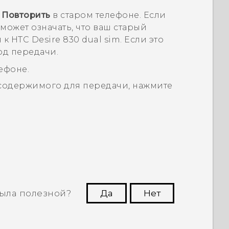
е
Повторить
в старом телефоне. Если
 может означать, что ваш старый
я к
HTC Desire 830 dual sim
. Если это
од передачи.
ефоне.
 содержимого для передачи, нажмите
ыла полезной?
Да
Нет
угим пользователям находить самую
полезную информацию.