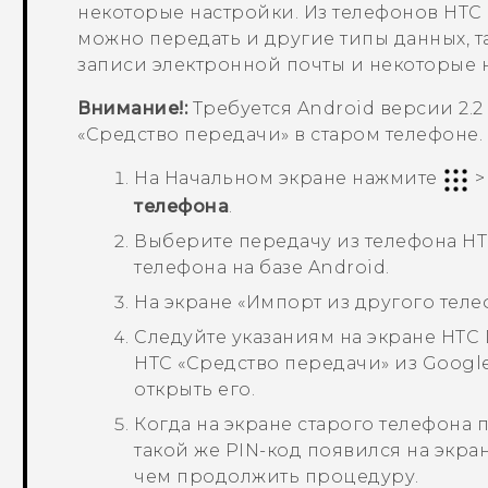
некоторые настройки. Из телефонов HTC
можно передать и другие типы данных, т
записи электронной почты и некоторые
Внимание!:
Требуется
Android
версии 2.2
«Средство передачи»
в старом телефоне.
На
Начальном
экране нажмите
телефона
.
Выберите передачу из телефона HT
телефона на базе
Android
.
На экране «
Импорт из другого тел
Следуйте указаниям на экране
HTC 
HTC «Средство передачи»
из
Google
открыть его.
Когда на экране старого телефона п
такой же PIN-код появился на экра
чем продолжить процедуру.