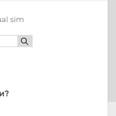
al sim
и?