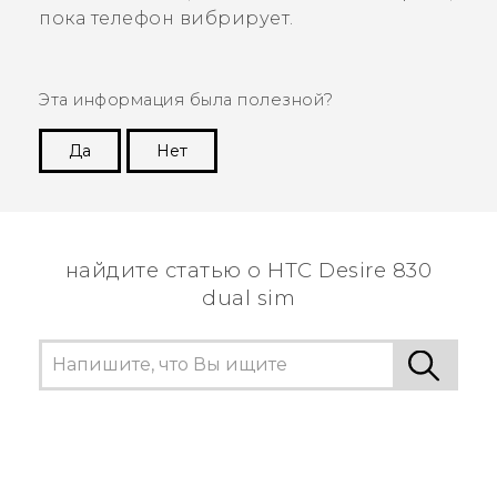
пока телефон вибрирует.
Эта информация была полезной?
Да
Нет
Спасибо! Ваши отзывы помогают другим
пользователям находить самую полезную
информацию.
найдите статью о HTC Desire 830
dual sim