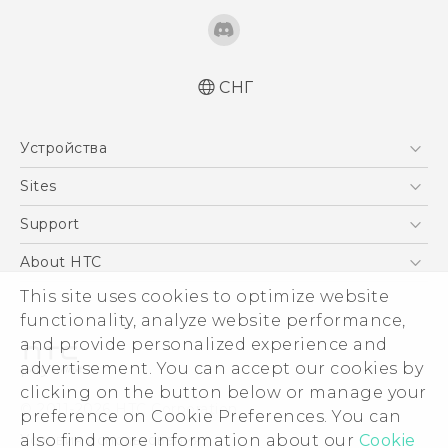
СНГ
Русский - Краткое руководство
Устройства
Русский - Руководство пользователя
Русский - Руководство по безопасности и
5G
Sites
соответствию стандартам
Смартфоны
HTC Dev
Support
Қазақ - жұмысты бастау нұсқаулығы
EXODUS
Қазақ - Пайдаланушы нұсқаулығы
HTC Research
ПОДДЕРЖКА
About HTC
Аксессуары
Қазақ - Қауіпсіздік және нормативтік
ESG
This site uses cookies to optimize website
ақпараты
VIVE
functionality, analyze website performance,
English - Quick start guide
Инвестирование
and provide personalized experience and
English - User manual
Политика конфиденциальности
advertisement. You can accept our cookies by
English - Safety and regulatory guide
Безопасность продуктов
clicking on the button below or manage your
© 2011-2026 HTC Corporation
preference on Cookie Preferences. You can
Вакансии
Условия использования.
also find more information about our
Cookie