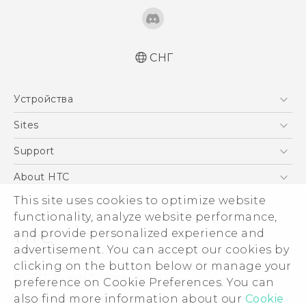
СНГ
Русский - Краткое руководство
Устройства
Русский - Руководство пользователя
Русский - Руководство по безопасности и
5G
Sites
соответствию стандартам
Смартфоны
HTC Dev
Support
Қазақ - жұмысты бастау нұсқаулығы
EXODUS
Қазақ - Пайдаланушы нұсқаулығы
HTC Research
ПОДДЕРЖКА
About HTC
Аксессуары
Қазақ - Қауіпсіздік және нормативтік
This site uses cookies to optimize website
ESG
ақпараты
VIVE
functionality, analyze website performance,
English - Quick start guide
Инвестирование
and provide personalized experience and
English - User manual
Политика конфиденциальности
advertisement. You can accept our cookies by
English - Safety and regulatory guide
Безопасность продуктов
clicking on the button below or manage your
© 2011-2026 HTC Corporation
preference on Cookie Preferences. You can
Вакансии
also find more information about our
Cookie
Условия использования.