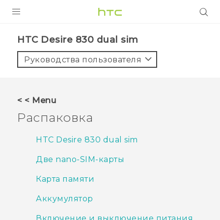
УСТРОЙСТВА
HTC Desire 830 dual sim‎
5G
Руководства пользователя
СМАРТФОНЫ
АКСЕССУАРЫ
< < Menu
VIVE
Распаковка
VIVERSE
HTC Desire 830 dual sim
ПОДДЕРЖКА
Две nano-SIM-карты
Карта памяти
Аккумулятор
Включение и выключение питания