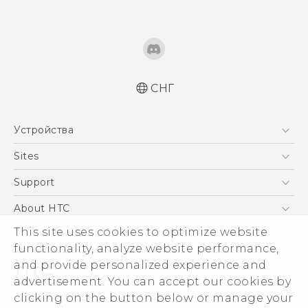
СНГ
Русский - Краткое руководство
Устройства
Русский - Руководство пользователя
Русский - Руководство по безопасности и
5G
Sites
соответствию стандартам
Смартфоны
HTC Dev
Support
Қазақ - жұмысты бастау нұсқаулығы
EXODUS
Қазақ - Пайдаланушы нұсқаулығы
HTC Research
ПОДДЕРЖКА
About HTC
Аксессуары
Қазақ - Қауіпсіздік және нормативтік
This site uses cookies to optimize website
ESG
ақпараты
VIVE
functionality, analyze website performance,
English - Quick start guide
Инвестирование
and provide personalized experience and
English - User manual
Политика конфиденциальности
advertisement. You can accept our cookies by
English - Safety and regulatory guide
Безопасность продуктов
clicking on the button below or manage your