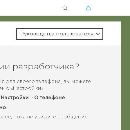
Руководства пользователя
ии разработчика?
я для своего телефона, вы можете
еню «
Настройки
».
>
Настройки
>
О телефоне
.
но
.
олее, пока не увидите сообщение