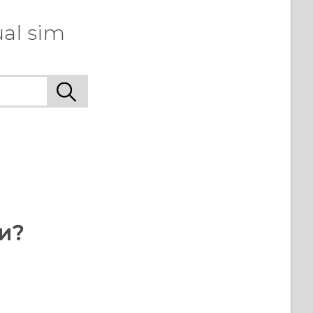
al sim
и?