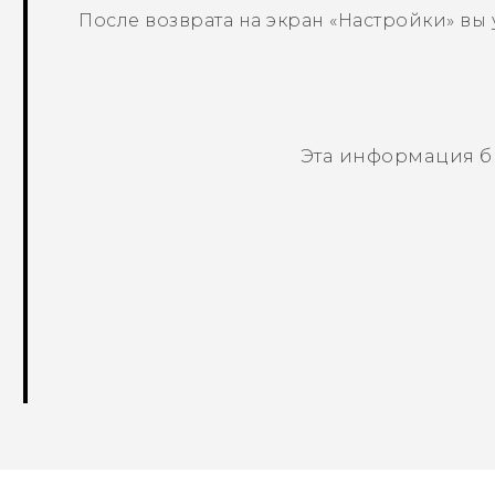
После возврата на экран «
Настройки
» вы
Эта информация б
Спасибо! Ваши отзывы помогают др