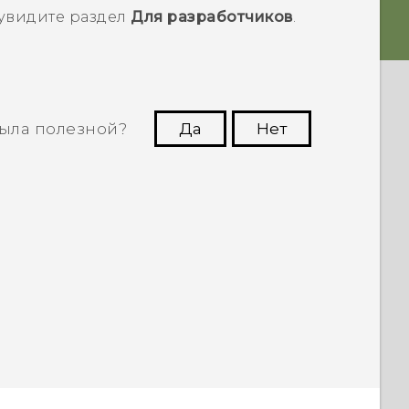
 увидите раздел
Для разработчиков
.
ыла полезной?
Да
Нет
угим пользователям находить самую
полезную информацию.