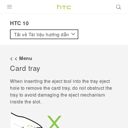
SẢN PHẨM
HTC 10‎
VIVE
Tải về Tài liệu hướng dẫn
G REIGNS
ĐIỆN THOẠI THÔNG MINH
< < Menu
Card tray
VIVERSE
ỨNG DỤNG
When inserting the eject tool into the tray eject
hole to remove the card tray, do not obstruct the
HỖ TRỢ
tray to avoid damaging the eject mechanism
inside the slot.