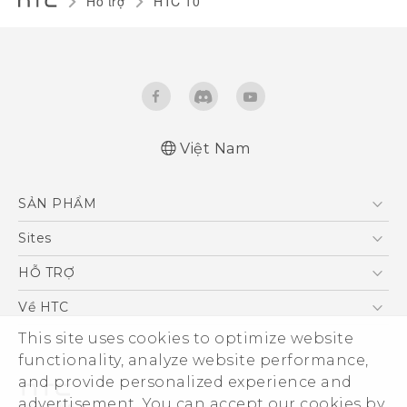
Hỗ trợ
HTC 10‎
Việt Nam
Quick start guide
SẢN PHẨM
User manual
5G
Sites
Điện Thoại Thông Minh
HTC Dev
HỖ TRỢ
VIVE
HTC Research
Trung tâm hỗ trợ
Về HTC
Hỗ trợ bảo hành HTC
This site uses cookies to optimize website
ESG
functionality, analyze website performance,
Nhà đầu tư
and provide personalized experience and
Làm việc tại HTC
advertisement. You can accept our cookies by