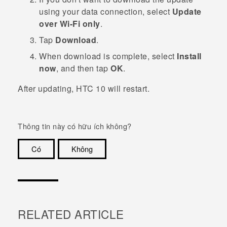
using your data connection, select
Update
over Wi-Fi only
.
Tap
Download
.
When download is complete, select
Install
now
, and then tap
OK
.
After updating,
HTC 10
will restart.
Thông tin này có hữu ích không?
Có
Không
Cám ơn!
RELATED ARTICLE