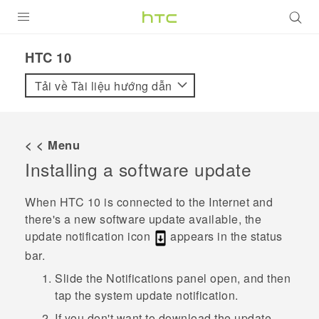
SẢN PHẨM
HTC 10‎
VIVE
Tải về Tài liệu hướng dẫn
G REIGNS
ĐIỆN THOẠI THÔNG MINH
< < Menu
Installing a software update
VIVERSE
ỨNG DỤNG
When
HTC 10
is connected to the Internet and
there's a new software update available, the
HỖ TRỢ
update notification icon
appears in the status
bar.
Slide the Notifications panel open, and then
tap the system update notification.
If you don't want to download the update