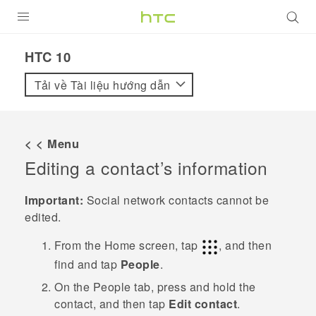
SẢN PHẨM
HTC 10‎
VIVE
Tải về Tài liệu hướng dẫn
G REIGNS
ĐIỆN THOẠI THÔNG MINH
< < Menu
Editing a contact’s information
VIVERSE
ỨNG DỤNG
Important:
Social network contacts cannot be
edited.
HỖ TRỢ
From the
Home
screen, tap
, and then
find and tap
People
.
On the
People
tab, press and hold the
contact, and then tap
Edit contact
.