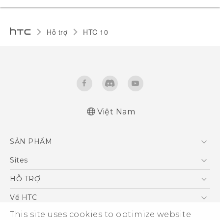
Hỗ trợ
HTC 10‎
Việt Nam
Quick start guide
SẢN PHẨM
User manual
5G
Sites
Điện Thoại Thông Minh
HTC Dev
HỖ TRỢ
VIVE
HTC Research
Trung tâm hỗ trợ
Về HTC
Hỗ trợ bảo hành HTC
ESG
This site uses cookies to optimize website