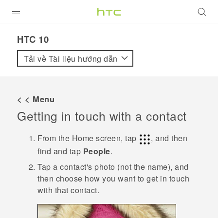
SẢN PHẨM
HTC 10‎
VIVE
Tải về Tài liệu hướng dẫn
G REIGNS
ĐIỆN THOẠI THÔNG MINH
< < Menu
Getting in touch with a contact
VIVERSE
ỨNG DỤNG
From the
Home
screen, tap
, and then
find and tap
People
.
HỖ TRỢ
Tap a contact's photo (not the name), and
then choose how you want to get in touch
with that contact.