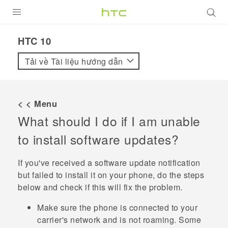
SẢN PHẨM
HTC 10‎
VIVE
Tải về Tài liệu hướng dẫn
G REIGNS
ĐIỆN THOẠI THÔNG MINH
< < Menu
What should I do if I am unable
VIVERSE
to install software updates?
ỨNG DỤNG
If you've received a software update notification
HỖ TRỢ
but failed to install it on your phone, do the steps
below and check if this will fix the problem.
Make sure the phone is connected to your
carrier's network and is not roaming. Some