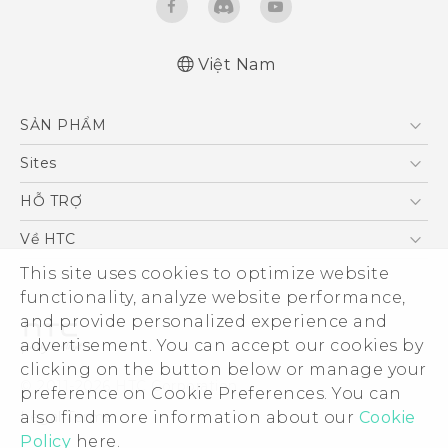
Việt Nam
Quick start guide
SẢN PHẨM
User manual
5G
Sites
Điện Thoại Thông Minh
HTC Dev
HỖ TRỢ
VIVE
HTC Research
Trung tâm hỗ trợ
Về HTC
Hỗ trợ bảo hành HTC
ESG
This site uses cookies to optimize website
functionality, analyze website performance,
Nhà đầu tư
and provide personalized experience and
Làm việc tại HTC
advertisement. You can accept our cookies by
Chính sách bảo mật
clicking on the button below or manage your
© 2011-2026 HTC Corporation
preference on Cookie Preferences. You can
Bảo mật sản phẩm
Legal Terms
also find more information about our
Cookie
Thông Tin Đấu Thầu
Policy
here.