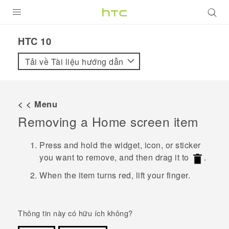
SẢN PHẨM
HTC 10‎
VIVE
Tải về Tài liệu hướng dẫn
G REIGNS
ĐIỆN THOẠI THÔNG MINH
< < Menu
Removing a Home screen item
VIVERSE
ỨNG DỤNG
Press and hold the widget, icon, or sticker
you want to remove, and then drag it to
.
HỖ TRỢ
When the item turns red, lift your finger.
Thông tin này có hữu ích không?