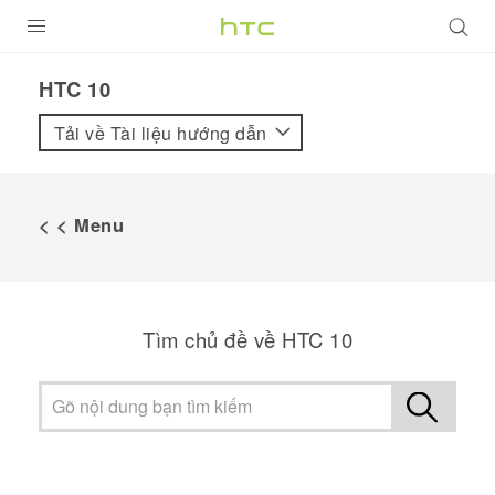
SẢN PHẨM
HTC 10‎
VIVE
Tải về Tài liệu hướng dẫn
G REIGNS
ĐIỆN THOẠI THÔNG MINH
< < Menu
VIVERSE
ỨNG DỤNG
Tìm chủ đề về HTC 10
HỖ TRỢ