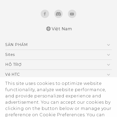
Việt Nam
Quick start guide
SẢN PHẨM
User manual
5G
Sites
Điện Thoại Thông Minh
HTC Dev
HỖ TRỢ
VIVE
HTC Research
Trung tâm hỗ trợ
Về HTC
Hỗ trợ bảo hành HTC
This site uses cookies to optimize website
ESG
functionality, analyze website performance,
Nhà đầu tư
and provide personalized experience and
Làm việc tại HTC
advertisement. You can accept our cookies by
Chính sách bảo mật
clicking on the button below or manage your
© 2011-2026 HTC Corporation
preference on Cookie Preferences. You can
Bảo mật sản phẩm